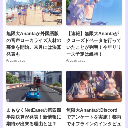
無限大Anantaが外国語版
【速報】無限大Anantaが
の音声ローカライズ人材の
クローズドベータを行って
募集を開始。来月には決算
いたことが判明！今年リリ
発表も
ース予定は維持！
2026-04-22
2026-02-12
まもなくNetEaseの第四四
無限大AnantaのDiscord
半期決算が発表！新情報に
でアンケートを実施！都内
期待が出来る理由とは？
でオフラインのインタビュ