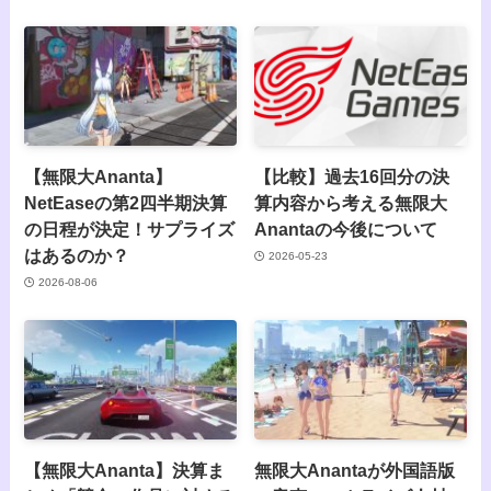
【無限大Ananta】
【比較】過去16回分の決
NetEaseの第2四半期決算
算内容から考える無限大
の日程が決定！サプライズ
Anantaの今後について
はあるのか？
2026-05-23
2026-08-06
【無限大Ananta】決算ま
無限大Anantaが外国語版