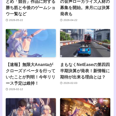
とめ「競合」作品に対する
の音声ローカライズ人材の
勝ち筋と今後のゲームショ
募集を開始。来月には決算
ウ一覧など
発表も
2026-05-22
2026-04-22
【速報】無限大Anantaが
まもなくNetEaseの第四四
クローズドベータを行って
半期決算が発表！新情報に
いたことが判明！今年リリ
期待が出来る理由とは？
ース予定は維持！
2026-02-03
2026-02-12