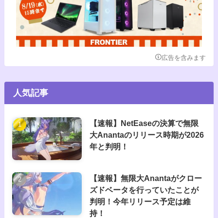
広告を含みます
人気記事
【速報】NetEaseの決算で無限
大Anantaのリリース時期が2026
年と判明！
【速報】無限大Anantaがクロー
ズドベータを行っていたことが
判明！今年リリース予定は維
持！